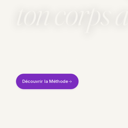
ton corps 
Le VÔ-MO est une méthode douce pour décris
mémoires enfouies dans le corps — soixant
soixante cartes, soixante visualisations.
Découvrir la Méthode
Écrire à Joëlle