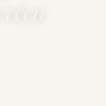
a vécu
talliser les
e mouvements,