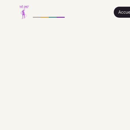
®
VÔ-MO
Accue
®
VÔ-MO