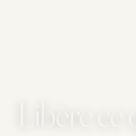
MÉTHODE VÔ-MO® · ARIMONT, BELGIQUE
Libère ce