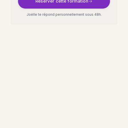
Réserver cette formation
Joëlle te répond personnellement sous 48h.
VARIATION SUIVANTE
Les mouvements VÔ-MO
Les soixante mouvements doux fondateurs de
la méthode. Le socle.
Découvrir