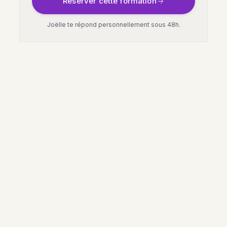
Réserver cette formation
Joëlle te répond personnellement sous 48h.
VARIATION SUIVANTE
Le VÔ-MO Kids
Adaptation pour enfants : jeux imaginaires,
émotionnels. Pédagogie en quatre piliers.
Découvrir